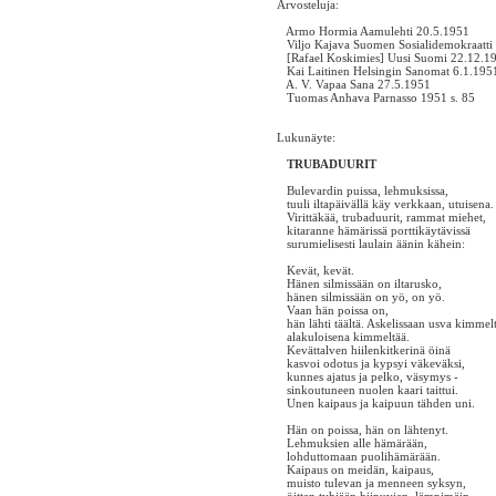
Arvosteluja:
Armo Hormia Aamulehti 20.5.1951
Viljo Kajava Suomen Sosialidemokraatti
[Rafael Koskimies] Uusi Suomi 22.12.1
Kai Laitinen Helsingin Sanomat 6.1.195
A. V. Vapaa Sana 27.5.1951
Tuomas Anhava Parnasso 1951 s. 85
Lukunäyte:
TRUBADUURIT
Bulevardin puissa, lehmuksissa,
tuuli iltapäivällä käy verkkaan, utuisena.
Virittäkää, trubaduurit, rammat miehet,
kitaranne hämärissä porttikäytävissä
surumielisesti laulain äänin kähein:
Kevät, kevät.
Hänen silmissään on iltarusko,
hänen silmissään on yö, on yö.
Vaan hän poissa on,
hän lähti täältä. Askelissaan usva kimmelt
alakuloisena kimmeltää.
Kevättalven hiilenkitkerinä öinä
kasvoi odotus ja kypsyi väkeväksi,
kunnes ajatus ja pelko, väsymys -
sinkoutuneen nuolen kaari taittui.
Unen kaipaus ja kaipuun tähden uni.
Hän on poissa, hän on lähtenyt.
Lehmuksien alle hämärään,
lohduttomaan puolihämärään.
Kaipaus on meidän, kaipaus,
muisto tulevan ja menneen syksyn,