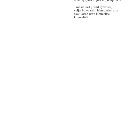
öitten tyhjään hiipuvien, lämpimäin.
Trubaduurit porttikäytävissä,
veljet bulevardin lehmuksien alla,
askelissaan usva kimmeltää,
kimmeltää.