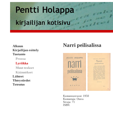
Narri peilisalissa
Alkuun
Kirjailijan esittely
Tuotanto
Proosa
Lyriikka
Muut teokset
Käännökset
Lähteet
Yhteystiedot
Toteutus
Kustannusvuosi: 1950
Kustantaja: Otava
Sivuja: 71
ISBN: